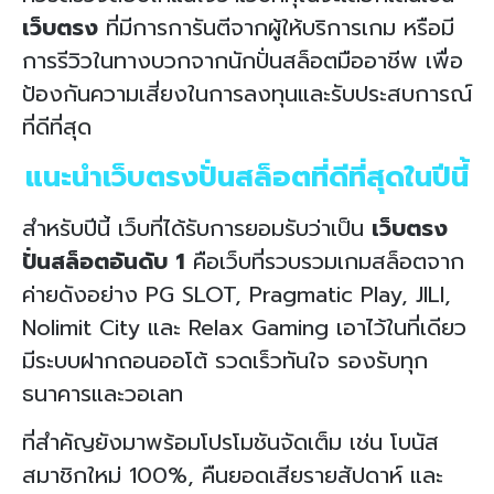
เว็บตรง
ที่มีการการันตีจากผู้ให้บริการเกม หรือมี
การรีวิวในทางบวกจากนักปั่นสล็อตมืออาชีพ เพื่อ
ป้องกันความเสี่ยงในการลงทุนและรับประสบการณ์
ที่ดีที่สุด
แนะนำเว็บตรงปั่นสล็อตที่ดีที่สุดในปีนี้
สำหรับปีนี้ เว็บที่ได้รับการยอมรับว่าเป็น
เว็บตรง
ปั่นสล็อตอันดับ 1
คือเว็บที่รวบรวมเกมสล็อตจาก
ค่ายดังอย่าง PG SLOT, Pragmatic Play, JILI,
Nolimit City และ Relax Gaming เอาไว้ในที่เดียว
มีระบบฝากถอนออโต้ รวดเร็วทันใจ รองรับทุก
ธนาคารและวอเลท
ที่สำคัญยังมาพร้อมโปรโมชันจัดเต็ม เช่น โบนัส
สมาชิกใหม่ 100%, คืนยอดเสียรายสัปดาห์ และ