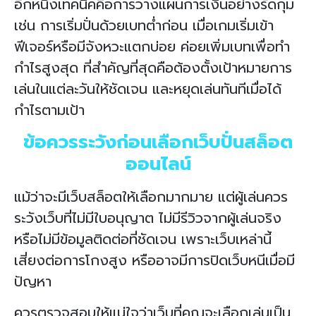
อีกหนึ่งเทคนิคคือการวางแผนการเงินอย่างรัดกุม
เช่น การเริ่มปั่นด้วยเบทต่ำก่อน เมื่อเกมเริ่มเข้า
ฟีเจอร์หรือมีจังหวะแตกบ่อย ค่อยเพิ่มเบทเพื่อทำ
กำไรสูงสุด ที่สำคัญที่สุดคือต้องตั้งเป้าหมายการ
เล่นในแต่ละวันให้ชัดเจน และหยุดเล่นทันทีเมื่อได้
กำไรตามเป้า
ข้อควรระวังก่อนเลือกเว็บปั่นสล็อต
ออนไลน์
แม้ว่าจะมีเว็บสล็อตให้เลือกมากมาย แต่ผู้เล่นควร
ระวังเว็บที่ไม่มีใบอนุญาต ไม่มีรีวิวจากผู้เล่นจริง
หรือไม่มีข้อมูลติดต่อที่ชัดเจน เพราะเว็บเหล่านี้
เสี่ยงต่อการโกงสูง หรืออาจมีการปิดเว็บหนีเมื่อมี
ปัญหา
ควรตรวจสอบให้แน่ใจว่าเว็บที่คุณจะเลือกเล่นเป็น