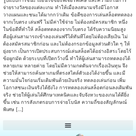
รูปแบบการชนะ เงื่อนไขของฟีเจอร์พิเศษ และความถี่ในการ
จ่ายรางวัลของแต่ละเกม ทำให้เมื่อลงสนามจริงมีโอกาส
วางแผนและชนะได้มากกว่าเดิม ข้อดีของการเล่นสล็อตทดลอง
จากเว็บตรง เล่นฟรี ไม่มีค่าใช้จ่าย ไม่ต้องสมัครสมาชิก หนึ่ง
ในข้อดีที่ทำให้ สล็อตทดลองจากเว็บตรง ได้รับความนิยมสูง
คือผู้เล่นสามารถเข้าลองเล่นฟรีได้ทันทีโดยไม่ต้องเสียเงิน ไม่
ต้องสมัครสมาชิกก่อน และไม่ต้องกรอกข้อมูลส่วนตัวใด ๆ ให้
ยุ่งยาก เป็นการเปิดประสบการณ์เล่นสล็อตได้อย่างอิสระโดยไร้
ข้อผูกมัด ด้วยระบบที่เปิดกว้างนี้ ทำให้ผู้เล่นสามารถทดลองได้
หลายเกม หลายค่าย โดยไม่มีความกดดันจากเรื่องเงินทุน จึง
ช่วยให้สามารถค้นหาเกมที่ตรงสไตล์ตัวเองได้ง่ายขึ้น และมี
ความมั่นใจก่อนเริ่มเดิมพันด้วยเงินจริง ทดลองเล่นก่อน เพิ่ม
โอกาสชนะเงินจริงได้ยังไง การทดลองเล่นสล็อตก่อนลงเดิมพัน
จริง ช่วยให้ผู้เล่นได้ศึกษาเทคนิคและจับจังหวะของเกมได้ดียิ่ง
ขึ้น เช่น การสังเกตรอบการจ่ายโบนัส ความถี่ของสัญลักษณ์
พิเศษ […]