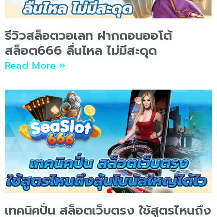
รีวิวสล็อตวอเลท ฝากถอนออโต้
สล็อต666 ลื่นไหล ไม่มีสะดุด
Read More »
เทคนิคปั่น สล็อตเว็บตรง ใช้สูตรไหนถึง