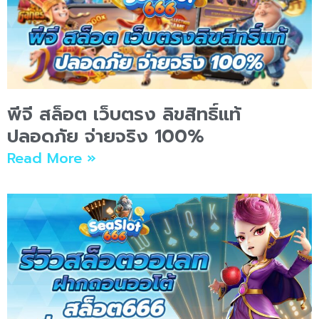
พีจี สล็อต เว็บตรง ลิขสิทธิ์แท้
ปลอดภัย จ่ายจริง 100%
Read More »