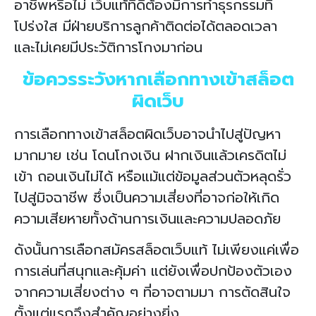
อาชีพหรือไม่ เว็บแท้ที่ดีต้องมีการทำธุรกรรมที่
โปร่งใส มีฝ่ายบริการลูกค้าติดต่อได้ตลอดเวลา
และไม่เคยมีประวัติการโกงมาก่อน
ข้อควรระวังหากเลือกทางเข้าสล็อต
ผิดเว็บ
การเลือกทางเข้าสล็อตผิดเว็บอาจนำไปสู่ปัญหา
มากมาย เช่น โดนโกงเงิน ฝากเงินแล้วเครดิตไม่
เข้า ถอนเงินไม่ได้ หรือแม้แต่ข้อมูลส่วนตัวหลุดรั่ว
ไปสู่มิจฉาชีพ ซึ่งเป็นความเสี่ยงที่อาจก่อให้เกิด
ความเสียหายทั้งด้านการเงินและความปลอดภัย
ดังนั้นการเลือกสมัครสล็อตเว็บแท้ ไม่เพียงแค่เพื่อ
การเล่นที่สนุกและคุ้มค่า แต่ยังเพื่อปกป้องตัวเอง
จากความเสี่ยงต่าง ๆ ที่อาจตามมา การตัดสินใจ
ตั้งแต่แรกจึงสำคัญอย่างยิ่ง