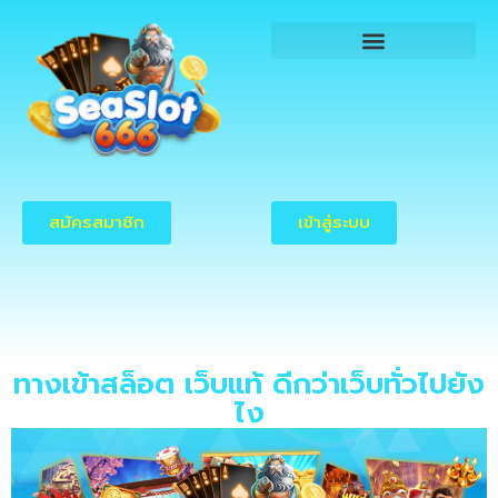
สมัครสมาชิก
เข้าสู่ระบบ
ทางเข้าสล็อต เว็บแท้ ดีกว่าเว็บทั่วไปยัง
ไง