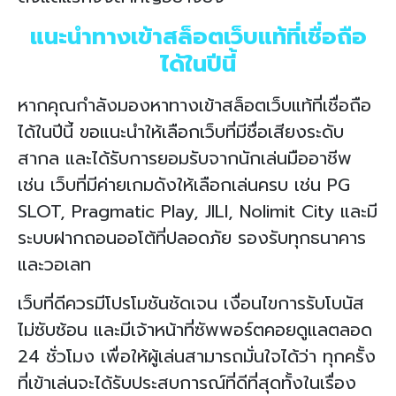
แนะนำทางเข้าสล็อตเว็บแท้ที่เชื่อถือ
ได้ในปีนี้
หากคุณกำลังมองหาทางเข้าสล็อตเว็บแท้ที่เชื่อถือ
ได้ในปีนี้ ขอแนะนำให้เลือกเว็บที่มีชื่อเสียงระดับ
สากล และได้รับการยอมรับจากนักเล่นมืออาชีพ
เช่น เว็บที่มีค่ายเกมดังให้เลือกเล่นครบ เช่น PG
SLOT, Pragmatic Play, JILI, Nolimit City และมี
ระบบฝากถอนออโต้ที่ปลอดภัย รองรับทุกธนาคาร
และวอเลท
เว็บที่ดีควรมีโปรโมชันชัดเจน เงื่อนไขการรับโบนัส
ไม่ซับซ้อน และมีเจ้าหน้าที่ซัพพอร์ตคอยดูแลตลอด
24 ชั่วโมง เพื่อให้ผู้เล่นสามารถมั่นใจได้ว่า ทุกครั้ง
ที่เข้าเล่นจะได้รับประสบการณ์ที่ดีที่สุดทั้งในเรื่อง