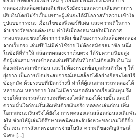
ต้องการทดลองฟีเจอร์ใหม่ ๆ ก่อนเดิมพันด้วยเงินจริง การ
ทดลองเล่นสล็อตก่อนเดิมพันจริงยังช่วยลดความเสี่ยงจากการ
เสียเงินโดยไม่จำเป็น เพราะผู้เล่นจะได้มีโอกาสทำความเข้าใจ
รูปแบบการชนะ เงื่อนไขของฟีเจอร์พิเศษ และความถี่ในการ
จ่ายรางวัลของแต่ละเกม ทำให้เมื่อลงสนามจริงมีโอกาส
วางแผนและชนะได้มากกว่าเดิม ข้อดีของการเล่นสล็อตทดลอง
จากเว็บตรง เล่นฟรี ไม่มีค่าใช้จ่าย ไม่ต้องสมัครสมาชิก หนึ่ง
ในข้อดีที่ทำให้ สล็อตทดลองจากเว็บตรง ได้รับความนิยมสูง
คือผู้เล่นสามารถเข้าลองเล่นฟรีได้ทันทีโดยไม่ต้องเสียเงิน ไม่
ต้องสมัครสมาชิกก่อน และไม่ต้องกรอกข้อมูลส่วนตัวใด ๆ ให้
ยุ่งยาก เป็นการเปิดประสบการณ์เล่นสล็อตได้อย่างอิสระโดยไร้
ข้อผูกมัด ด้วยระบบที่เปิดกว้างนี้ ทำให้ผู้เล่นสามารถทดลองได้
หลายเกม หลายค่าย โดยไม่มีความกดดันจากเรื่องเงินทุน จึง
ช่วยให้สามารถค้นหาเกมที่ตรงสไตล์ตัวเองได้ง่ายขึ้น และมี
ความมั่นใจก่อนเริ่มเดิมพันด้วยเงินจริง ทดลองเล่นก่อน เพิ่ม
โอกาสชนะเงินจริงได้ยังไง การทดลองเล่นสล็อตก่อนลงเดิมพัน
จริง ช่วยให้ผู้เล่นได้ศึกษาเทคนิคและจับจังหวะของเกมได้ดียิ่ง
ขึ้น เช่น การสังเกตรอบการจ่ายโบนัส ความถี่ของสัญลักษณ์
พิเศษ […]