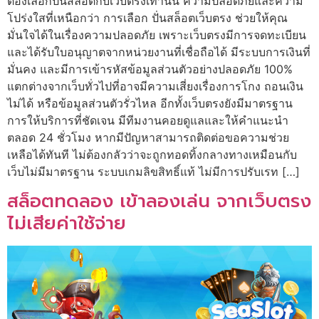
ต้องเลือกปั่นสล็อตกับเว็บตรงเท่านั้น ความปลอดภัยและความ
โปร่งใสที่เหนือกว่า การเลือก ปั่นสล็อตเว็บตรง ช่วยให้คุณ
มั่นใจได้ในเรื่องความปลอดภัย เพราะเว็บตรงมีการจดทะเบียน
และได้รับใบอนุญาตจากหน่วยงานที่เชื่อถือได้ มีระบบการเงินที่
มั่นคง และมีการเข้ารหัสข้อมูลส่วนตัวอย่างปลอดภัย 100%
แตกต่างจากเว็บทั่วไปที่อาจมีความเสี่ยงเรื่องการโกง ถอนเงิน
ไม่ได้ หรือข้อมูลส่วนตัวรั่วไหล อีกทั้งเว็บตรงยังมีมาตรฐาน
การให้บริการที่ชัดเจน มีทีมงานคอยดูแลและให้คำแนะนำ
ตลอด 24 ชั่วโมง หากมีปัญหาสามารถติดต่อขอความช่วย
เหลือได้ทันที ไม่ต้องกลัวว่าจะถูกทอดทิ้งกลางทางเหมือนกับ
เว็บไม่มีมาตรฐาน ระบบเกมลิขสิทธิ์แท้ ไม่มีการปรับเรท […]
สล็อตทดลอง เข้าลองเล่น จากเว็บตรง
ไม่เสียค่าใช้จ่าย