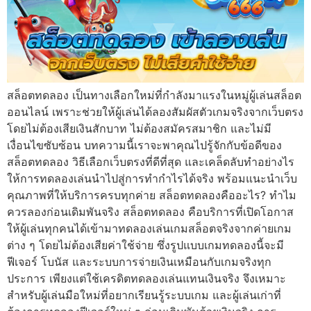
สล็อตทดลอง เป็นทางเลือกใหม่ที่กำลังมาแรงในหมู่ผู้เล่นสล็อต
ออนไลน์ เพราะช่วยให้ผู้เล่นได้ลองสัมผัสตัวเกมจริงจากเว็บตรง
โดยไม่ต้องเสียเงินสักบาท ไม่ต้องสมัครสมาชิก และไม่มี
เงื่อนไขซับซ้อน บทความนี้เราจะพาคุณไปรู้จักกับข้อดีของ
สล็อตทดลอง วิธีเลือกเว็บตรงที่ดีที่สุด และเคล็ดลับทำอย่างไร
ให้การทดลองเล่นนำไปสู่การทำกำไรได้จริง พร้อมแนะนำเว็บ
คุณภาพที่ให้บริการครบทุกค่าย สล็อตทดลองคืออะไร? ทำไม
ควรลองก่อนเดิมพันจริง สล็อตทดลอง คือบริการที่เปิดโอกาส
ให้ผู้เล่นทุกคนได้เข้ามาทดลองเล่นเกมสล็อตจริงจากค่ายเกม
ต่าง ๆ โดยไม่ต้องเสียค่าใช้จ่าย ซึ่งรูปแบบเกมทดลองนี้จะมี
ฟีเจอร์ โบนัส และระบบการจ่ายเงินเหมือนกับเกมจริงทุก
ประการ เพียงแต่ใช้เครดิตทดลองเล่นแทนเงินจริง จึงเหมาะ
สำหรับผู้เล่นมือใหม่ที่อยากเรียนรู้ระบบเกม และผู้เล่นเก่าที่