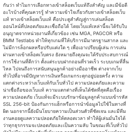
กันว่า ทำไมการเลือกทางเข้าสล็อตเว็บแท้ถึงสำคัญ และมีข้อดี
อะไรบ้างที่คุณควรรู้ ทำความเข้าใจเกี่ยวกับทางเข้าสล็อตเว็บ
แท้ ทางเข้าสล็อตเว็บแท้ คือประตูสำคัญสู่การเล่นสล็อต
ออนไลน์ที่ปลอดภัยและเชื่อถือได้ โดยเว็บแท้เหล่านี้จะได้รับใบ
อนุญาตจากหน่วยงานที่เกี่ยวข้อง เช่น MGA, PAGCOR หรือ
BMM Testlabs ทำให้ทุกเกมที่ให้บริการมีมาตรฐานสากล และ
ไม่มีการล็อกผลหรือปรับแต่งใด ๆ เพื่อเอาเปรียบผู้เล่น การเล่น
ผ่านทางเข้าสล็อตเว็บตรง ยังหมายถึงคุณจะได้รับประสบการณ์
การใช้งานที่ดีกว่า ตั้งแต่ระบบฝากถอนที่รวดเร็ว ระบบเกมที่ลื่น
ไหล ไปจนถึงการสนับสนุนลูกค้าอย่างมืออาชีพ ต่างจากเว็บ
ทั่วไปที่อาจมีปัญหาการเงินหรือเกมกระตุกอยู่บ่อยครั้ง ความ
แตกต่างระหว่างเว็บแท้กับเว็บทั่วไป ความปลอดภัยและความ
น่าเชื่อถือของเว็บแท้ ความแตกต่างที่เห็นได้ชัดที่สุดคือเรื่อง
ความปลอดภัย เว็บแท้จะมีระบบรักษาข้อมูลลูกค้าแบบเข้ารหัส
SSL 256-bit ป้องกันการแฮ็กหรือการนำข้อมูลไปใช้ในทางที่
ผิด นอกจากนี้ยังมีนโยบายความเป็นส่วนตัวที่ชัดเจน และมีทีม
งานคอยดูแลความปลอดภัยให้ตลอดเวลา ทำให้ผู้เล่นมั่นใจได้
ว่าทุกธุรกรรมจะปลอดภัยและเป็นความลับ ในขณะที่เว็บทั่วไป