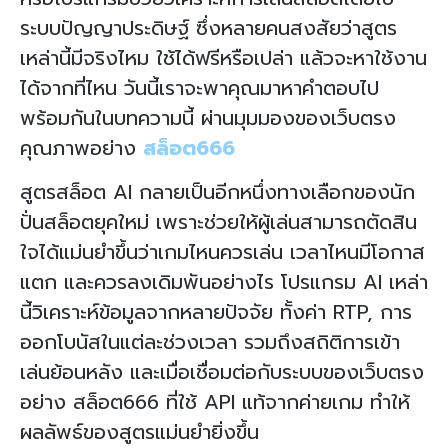
ระบบปัญญาประดิษฐ์ ซึ่งหลายคนสงสัยว่าสูตร
เหล่านี้มีจริงไหม ใช้ได้ฟรีหรือเปล่า แล้วจะหาใช้งาน
ได้จากที่ไหน วันนี้เราจะพาคุณมาหาคำตอบไป
พร้อมกันในบทความนี้ ผ่านมุมมองของเว็บตรง
คุณภาพอย่าง
สล็อต666
สูตรสล็อต AI กลายเป็นอีกหนึ่งทางเลือกของนัก
ปั่นสล็อตยุคใหม่ เพราะช่วยให้ผู้เล่นสามารถตัดสิน
ใจได้แม่นยำขึ้นว่าเกมไหนควรเล่น เวลาไหนมีโอกาส
แตก และควรลงเดิมพันอย่างไร โปรแกรม AI เหล่า
นี้วิเคราะห์ข้อมูลจากหลายปัจจัย ทั้งค่า RTP, การ
ออกโบนัสในแต่ละช่วงเวลา รวมถึงสถิติการเข้า
เล่นย้อนหลัง และเมื่อเชื่อมต่อกับระบบของเว็บตรง
อย่าง สล็อต666 ที่ใช้ API แท้จากค่ายเกม ทำให้
ผลลัพธ์ของสูตรแม่นยำยิ่งขึ้น