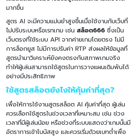
มากขึ้น
สูตร AI จะมีความแม่นยำสูงขึ้นเมื่อใช้งานกับเว็บที่
ไม่ปรับระบบหรือเรทเกม เช่น
สล็อต666
ซึ่งเป็น
เว็บตรงที่ใช้ระบบ API จากค่ายเกมโดยตรง ไม่มี
การล็อกยูส ไม่มีการปรับค่า RTP ส่งผลให้ข้อมูลที่
สูตรนำมาวิเคราะห์ยังคงตรงกับสภาพเกมจริง
ทำให้ผู้เล่นสามารถใช้สูตรในการวางแผนเดิมพันได้
อย่างมีประสิทธิภาพ
ใช้สูตรสล็อตยังไงให้คุ้มค่าที่สุด?
เพื่อให้การใช้งานสูตรสล็อต AI คุ้มค่าที่สุด ผู้เล่น
ควรเลือกใช้สูตรในช่วงเวลาที่เหมาะสม เช่น ช่วง
เวลาที่มีผู้เล่นน้อย หรือช่วงที่ระบบแสดงว่าเกมนั้นมี
อัตราการเข้าโบนัสสูง และควรเริ่มด้วยเบทต่ำเพื่อ